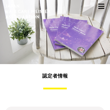
JAPAN
HAIR CARE MEISTER
ASSOCIARTION
認定者情報