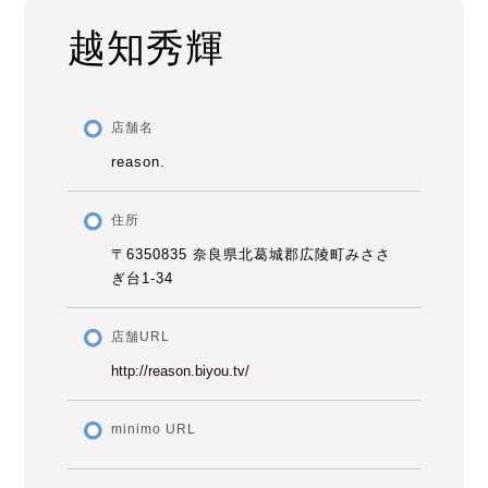
越知秀輝
店舗名
reason.
住所
〒6350835 奈良県北葛城郡広陵町みささ
ぎ台1-34
店舗URL
http://reason.biyou.tv/
minimo URL