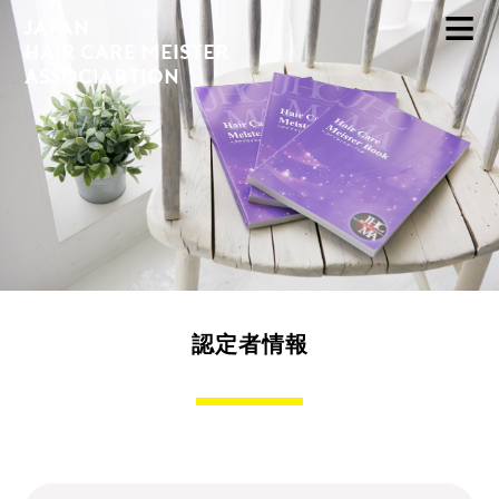
JAPAN
HAIR CARE MEISTER
ASSOCIARTION
認定者情報