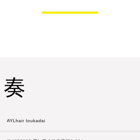
 奏
AYLhair toukadai