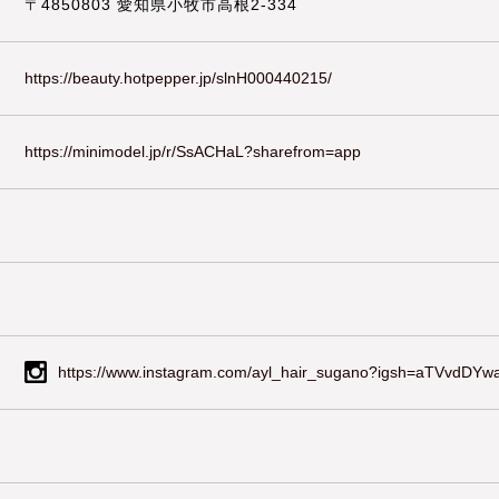
〒4850803 愛知県小牧市高根2-334
https://beauty.hotpepper.jp/slnH000440215/
https://minimodel.jp/r/SsACHaL?sharefrom=app
https://www.instagram.com/ayl_hair_sugano?igsh=aTVvdDY