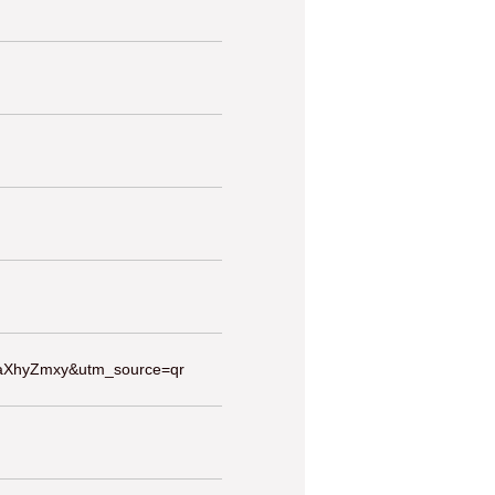
waXhyZmxy&utm_source=qr