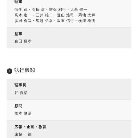
理事
蒲生 茂・高橋 章・増保 利行・大西 健一
高木 進一・三井 雄二・遠山 浩司・菊地 大輝
彦田 勇哉・馬越 弘泰・坂東 信行・横澤 稔明
監事
森田 昌孝
執行機関
理事長
谷 義彦
顧問
橋本 健治
広報・企画・教育
遠藤 一徳