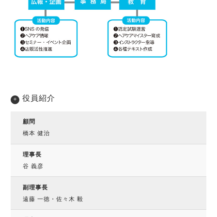
役員紹介
顧問
橋本 健治
理事長
谷 義彦
副理事長
遠藤 一徳・佐々木 毅