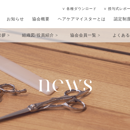
∨ 各種ダウンロード
∨ 授与式レポ
お知らせ
協会概要
ヘアケアマイスターとは
認定制
挨拶
組織図/役員紹介
協会会員一覧
よくある
news