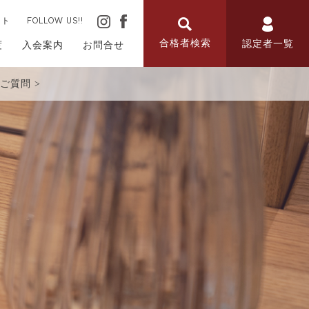
ート
FOLLOW US!!
合格者検索
認定者一覧
度
入会案内
お問合せ
ご質問