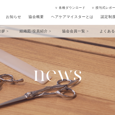
∨ 各種ダウンロード
∨ 授与式レポ
お知らせ
協会概要
ヘアケアマイスターとは
認定制
挨拶
組織図/役員紹介
協会会員一覧
よくある
news