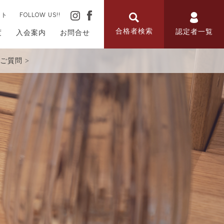
ート
FOLLOW US!!
合格者検索
認定者一覧
度
入会案内
お問合せ
ご質問