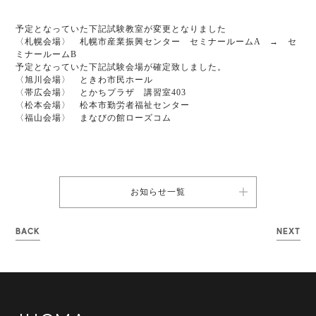
予定となっていた下記試験教室が変更となりました
〈札幌会場〉 札幌市産業振興センター セミナールームA → セ
ミナールームB
予定となっていた下記試験会場が確定致しました。
〈旭川会場〉 ときわ市民ホール
〈帯広会場〉 とかちプラザ 講習室403
〈松本会場〉 松本市勤労者福祉センター
〈福山会場〉 まなびの館ローズコム
お知らせ一覧
BACK
NEXT