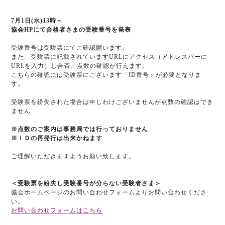
7
月
1
日
(
水
)13
時～
協会
HP
にて合格者さまの受験番号を発表
受験番号は受験票にてご確認願います。
また、受験票に記載されています
URL
にアクセス（アドレスバーに
URL
を入力）し合否、点数の確認が行えます。
こちらの確認には受験票にございます「
ID
番号」が必要となりま
す。
受験票を紛失された場合は申しわけございませんが点数の確認はでき
ません
※
点数のご案内は事務局では行っておりません
※
ＩＤの再発行は出来かねます
ご理解いただきますようお願い致します。
＜受験票を紛失し受験番号が分らない受験者さま＞
協会ホームページのお問い合わせフォームよりお問い合わせくださ
い。
お問い合わせフォームはこちら