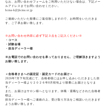
なお、お問い合わせフォームをご利用いただけない場合は、下記メー
ルアドレスまでお問い合わせください。
hcma-k@jhcma.or.jp
ご連絡いただいた順番にご返信致しますので、お時間をいただきま
す、ご了承お願い致します。
※
お問い合わせ内容に必ず下記３点をご記入ください
※
・コース
・試験会場
・担当ディーラー様
※
お電話でのお問い合わせを承っておりません、ご理解頂きますよう
お願い致します。
＜合格者さまへの認定証・認定カードのお届け＞
2026
年
7
月下旬完成にて、合格者様にはお申し込みいただきました担
当ディーラー様より２０２６年
8
月初旬より順番にお届けとなりま
す。
また、お届けはサロン様へとなります。休職・退職などされた合格者
様は、
担当ディーラー様へご連絡の上、受け取り方法をご相談いただきます
ようお願い致します。