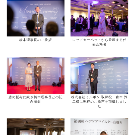
橋本理事長のご挨拶
レッドカーペットから登壇する代
表合格者
盾の授与に続き橋本理事長との記
株式会社ミルボン 取締役 森本 淳
念撮影
二様に乾杯のご発声を頂戴しまし
た