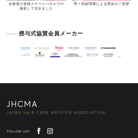
合格者の皆様ステージパネルでの
野々村副理事による閉会のご挨拶
撮影して頂きました
授与式協賛会員メーカー
JHCMA
JAPAN HAIR CARE MEISTER ASSOCIATION
FOLLOW US!!