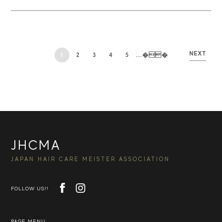
NEXT
1
2
3
4
5
...
��
JHCMA
JAPAN HAIR CARE MEISTER ASSOCIATION
FOLLOW US!!
PAGE MENU